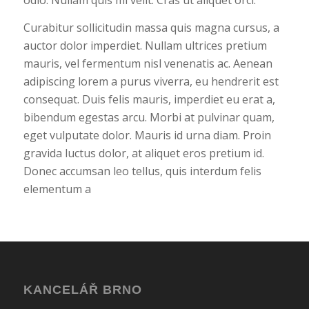
odio. Nullam quis mi velit. Cras ut aliquet orci.
Curabitur sollicitudin massa quis magna cursus, a
auctor dolor imperdiet. Nullam ultrices pretium
mauris, vel fermentum nisl venenatis ac. Aenean
adipiscing lorem a purus viverra, eu hendrerit est
consequat. Duis felis mauris, imperdiet eu erat a,
bibendum egestas arcu. Morbi at pulvinar quam,
eget vulputate dolor. Mauris id urna diam. Proin
gravida luctus dolor, at aliquet eros pretium id.
Donec accumsan leo tellus, quis interdum felis
elementum a
KANCELÁŘ BRNO