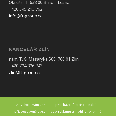
Okružní 1, 638 00 Brno – Lesná
+420 545 213 762
info@ft-group.cz
KANCELÁŘ ZLÍN
nám. T. G. Masaryka 588, 760 01 Zlín
+420 724 326 743
zlin@ft-group.cz
Abychom vám usnadnili procházení stránek, nabídli
FAKTURAČNÍ ÚDAJE
přizpůsobený obsah nebo reklamu a mohli anonymně
FT makléřská, s.r.o.