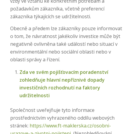
vždy ve vztahu ke konkrétním potřebám a
požadavkům zákazníka, včetně preferencí
zákazníka týkajících se udržitelnosti.
Obecně a předem lze zákazníky pouze informovat
o tom, že návratnost jakékoliv investice může být
negativně ovlivněna také událostí nebo situací v
environmentální nebo sociální oblasti nebo v
oblasti správy a řízení.
Zda ve svém pojišťovacím poradenství
zohledňuje hlavní nepříznivé dopady
investičních rozhodnutí na faktory
udržitelnosti
Společnost uveřejňuje tyto informace
prostřednictvím vyhrazeného oddílu webových
stránek:
https://www.ft-maklerska.cz/osobni-
urazove-a-zivotni-pojisteni
(Nezohledňování