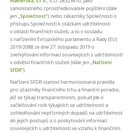
makléřská, s.r.o.
, IČO: 28323670, jako
samostatného zprostředkovatele pojištění (dále
jen „
Společnost
“) nebo zákazníky Společnosti o
přístupu Společnosti k otázkám udržitelnosti
v oblasti finančních služeb, a to v souladu
s nařízením Evropského parlamentu a Rady (EU)
2019/2088 ze dne 27. listopadu 2019 o
zveřejňování informací souvisejících s udržitelností
v odvětví finančních služeb (dále jen „
Nařízení
SFDR
“).
Nařízení SFDR stanoví harmonizovaná pravidla
pro účastníky finančního trhu a finanční poradce,
jež se týkají transparentnosti, pokud jde o
začleňování rizik týkajících se udržitelnosti a
zohledňování nepříznivých dopadů na udržitelnost
do jejich postupů a o poskytování informací
souvisejících s udržitelností ve vztahu k finančním