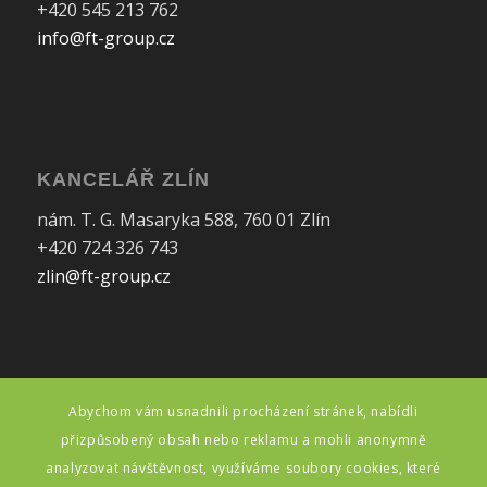
+420 545 213 762
info@ft-group.cz
KANCELÁŘ ZLÍN
nám. T. G. Masaryka 588, 760 01 Zlín
+420 724 326 743
zlin@ft-group.cz
Abychom vám usnadnili procházení stránek, nabídli
FAKTURAČNÍ ÚDAJE
přizpůsobený obsah nebo reklamu a mohli anonymně
FT makléřská, s.r.o.
analyzovat návštěvnost, využíváme soubory cookies, které
Myslbekova 1, 615 00 Brno