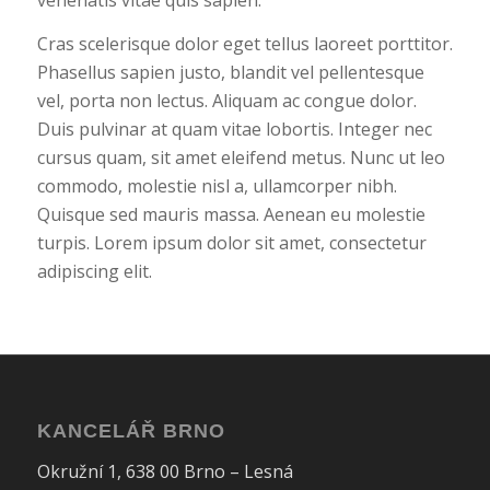
venenatis vitae quis sapien.
Cras scelerisque dolor eget tellus laoreet porttitor.
Phasellus sapien justo, blandit vel pellentesque
vel, porta non lectus. Aliquam ac congue dolor.
Duis pulvinar at quam vitae lobortis. Integer nec
cursus quam, sit amet eleifend metus. Nunc ut leo
commodo, molestie nisl a, ullamcorper nibh.
Quisque sed mauris massa. Aenean eu molestie
turpis. Lorem ipsum dolor sit amet, consectetur
adipiscing elit.
KANCELÁŘ BRNO
Okružní 1, 638 00 Brno – Lesná