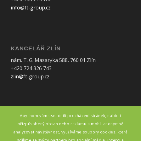
info@ft-group.cz
KANCELÁŘ ZLÍN
nám. T. G. Masaryka 588, 760 01 Zlín
+420 724 326 743
zlin@ft-group.cz
Abychom vám usnadnili procházení stránek, nabídli
FAKTURAČNÍ ÚDAJE
přizpůsobený obsah nebo reklamu a mohli anonymně
FT makléřská, s.r.o.
analyzovat návštěvnost, využíváme soubory cookies, které
Myslbekova 1, 615 00 Brno
sdílíme se svými partnery pro sociální média, inzerci a