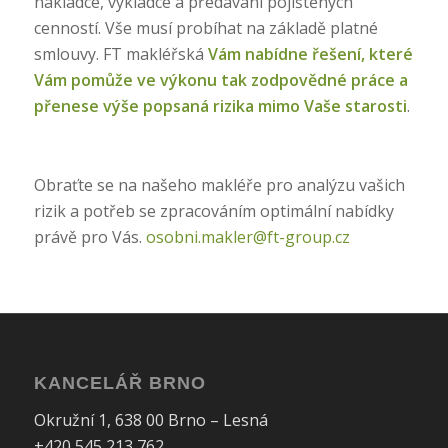
nakládce, vykládce a předávání pojištěných
cenností. Vše musí probíhat na základě platné
smlouvy.
FT makléřská
Vám nabídne řešení, které
Vám pomůže ve výkonu tak zodpovědné práce a
přenese výše popsaná rizika mimo Vaše starosti
.
Obraťte se na našeho makléře pro analýzu vašich
rizik a potřeb se zpracováním optimální nabídky
právě pro Vás.
osobni.makler@ft-group.cz
KANCELÁŘ BRNO
Okružní 1, 638 00 Brno – Lesná
+420 545 213 762