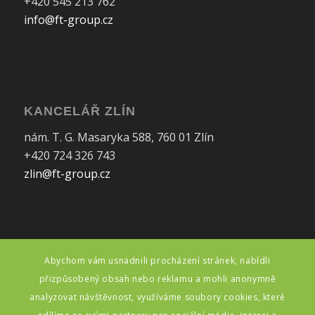
+420 545 213 762
info@ft-group.cz
KANCELÁŘ ZLÍN
nám. T. G. Masaryka 588, 760 01 Zlín
+420 724 326 743
zlin@ft-group.cz
Abychom vám usnadnili procházení stránek, nabídli
FAKTURAČNÍ ÚDAJE
přizpůsobený obsah nebo reklamu a mohli anonymně
FT makléřská, s.r.o.
analyzovat návštěvnost, využíváme soubory cookies, které
Myslbekova 1, 615 00 Brno