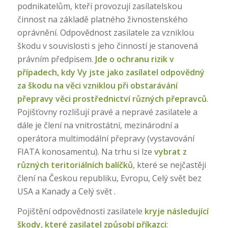
podnikatelům, kteří provozují zasílatelskou
činnost na základě platného živnostenského
oprávnění. Odpovědnost zasilatele za vzniklou
škodu v souvislosti s jeho činností je stanovená
právním předpisem.
Jde o ochranu rizik v
případech, kdy Vy jste jako zasílatel odpovědný
za škodu na věci vzniklou při obstarávání
přepravy věci prostřednictví různých přepravců
.
Pojišťovny rozlišují pravé a nepravé zasilatele a
dále je člení na vnitrostátní, mezinárodní a
operátora multimodální přepravy (vystavování
FIATA konosamentu). Na trhu si lze
vybrat z
různých teritoriálních balíčků
, které se nejčastěji
člení na Českou republiku, Evropu, Celý svět bez
USA a Kanady a Celý svět .
Pojištění odpovědnosti zasilatele
kryje následující
škody, které zasilatel způsobí příkazci
: