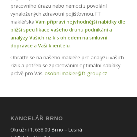
pracovního úrazu nebo nemoci z povolání
vynaložených zdravotní pojišťovnou.
FT
makléřská
Vám připraví nejvhodnější nabídky dle
bližší specifikace vašeho druhu podnikání a
analýzy Vašich rizik s ohledem na smluvní
dopravce a Vaší klientelu
.
Obraťte se na našeho makléře pro analýzu vašich
rizik a potřeb se zpracováním optimální nabídky
právě pro Vás.
osobni.makler@ft-group.cz
KANCELÁŘ BRNO
Okružní 1, 638 00 Brno – Lesná